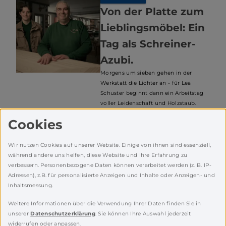
Von der Platte zum
Lieblingsmöbel: Ein
Tag als Schreiner-
Azubi.
Morgens um sieben gehen in der
Werkstatt die Lichter an - für Lea
Schuster beginnt dann ein Arbeitstag
voller Leidenschaft und Holzstaub.
Warum das Handwerk für sie gerade in
Cookies
einer digitalen Welt die perfekte
Zukunft bietet und warum
Schreinermeister Peter Beck voll auf
Wir nutzen Cookies auf unserer Website. Einige von ihnen sind essenziell,
den Nachwuchs setzt, erfahrt ihr in
während andere uns helfen, diese Website und Ihre Erfahrung zu
unserem neuen Einblick hinter die
verbessern. Personenbezogene Daten können verarbeitet werden (z. B. IP-
Kulissen der Schreinerei Beck.
Adressen), z.B. für personalisierte Anzeigen und Inhalte oder Anzeigen- und
13.02.26
Inhaltsmessung.
Wirtschaft
Weitere Informationen über die Verwendung Ihrer Daten finden Sie in
unserer
Datenschutzerklärung
. Sie können Ihre Auswahl jederzeit
widerrufen oder anpassen.
MINT im Mittelpunkt beim NEW