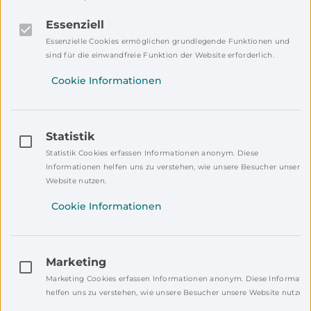
Wirtschaftsempfang
Essenziell
Innovation zum Anfassen: Wenn MINT
Essenzielle Cookies ermöglichen grundlegende Funktionen und
die Zukunft der Region gestaltet.
sind für die einwandfreie Funktion der Website erforderlich.
04.12.25
Wirtschaft
Cookie Informationen
Internationaler Besuch in
Weiherhammer: Indische Delegation
informiert sich über das deutsche
Statistik
Berufsbildungssystem
Von spannenden Einblicken in die
Statistik Cookies erfassen Informationen anonym. Diese
Bildungslandschaft im Landkreis über
Informationen helfen uns zu verstehen, wie unsere Besucher unsere
die Vorstellung der OTH Amberg-
Website nutzen.
Weiden bis hin zur Tour durchs BHS-
Gebäude, den Science Park und das
Cookie Informationen
TTZ: Unsere Gäste erlebten, wie
Zukunft, Forschung und Ausbildung in
der Region zusammenspielen.
25.06.25
Marketing
Wirtschaft
Jugend
Marketing Cookies erfassen Informationen anonym. Diese Informati
Technik trifft Kreativität: LEGO-
helfen uns zu verstehen, wie unsere Besucher unsere Website nutzen.
Workshop begeistert junge Tüftler