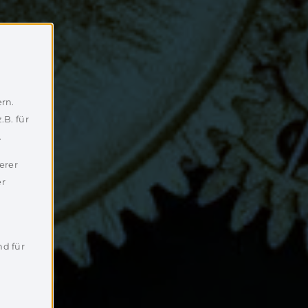
rn.
.B. für
.
erer
er
nd für