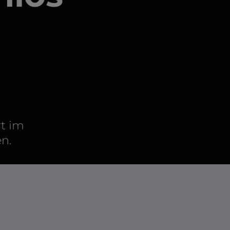
rt im
n.