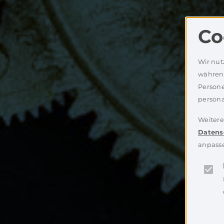
Co
Wir nut
während
Persone
persona
Weitere
Datens
anpass