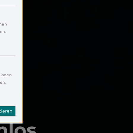
onen
en.
tionen
en.
tieren
nlos