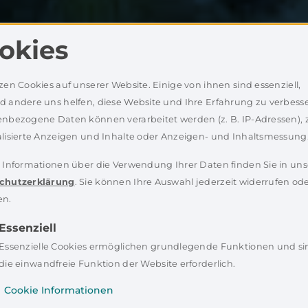
okies
zen Cookies auf unserer Website. Einige von ihnen sind essenziell,
 andere uns helfen, diese Website und Ihre Erfahrung zu verbesse
nbezogene Daten können verarbeitet werden (z. B. IP-Adressen), z
lisierte Anzeigen und Inhalte oder Anzeigen- und Inhaltsmessung
 Informationen über die Verwendung Ihrer Daten finden Sie in uns
chutzerklärung
. Sie können Ihre Auswahl jederzeit widerrufen od
en.
Essenziell
Essenzielle Cookies ermöglichen grundlegende Funktionen und si
die einwandfreie Funktion der Website erforderlich.
Cookie Informationen