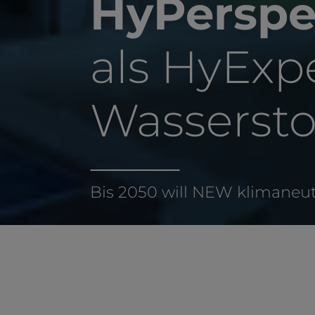
HyPerspe
als HyExpe
Wassersto
Bis 2050 will NEW klimaneutr