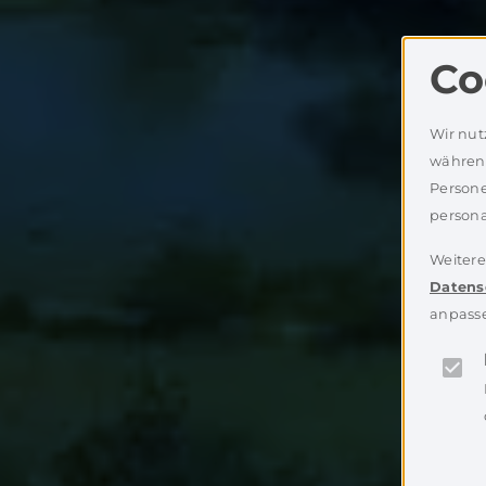
Co
Wir nut
während
Persone
persona
Weitere
Datens
anpass