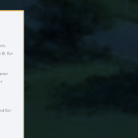
rn.
.B. für
.
erer
er
nd für