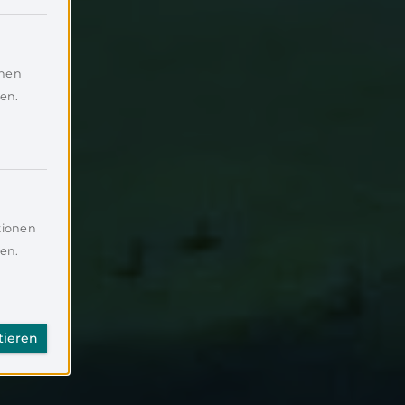
onen
en.
tionen
en.
tieren