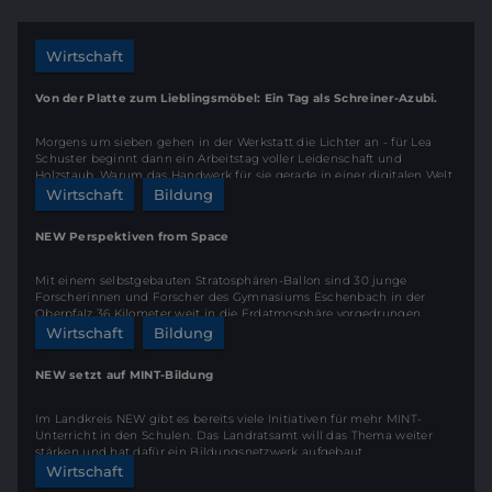
Wirtschaft
Von der Platte zum Lieblingsmöbel: Ein Tag als Schreiner-Azubi.
Morgens um sieben gehen in der Werkstatt die Lichter an - für Lea
Schuster beginnt dann ein Arbeitstag voller Leidenschaft und
Holzstaub. Warum das Handwerk für sie gerade in einer digitalen Welt
die perfekte Zukunft bietet und warum Schreinermeister Peter Beck
Wirtschaft
Bildung
voll auf den Nachwuchs setzt, erfahrt ihr in unserem neuen Einblick
hinter die Kulissen der Schreinerei Beck.
NEW Perspektiven from Space
Mit einem selbstgebauten Stratosphären-Ballon sind 30 junge
Forscherinnen und Forscher des Gymnasiums Eschenbach in der
Oberpfalz 36 Kilometer weit in die Erdatmosphäre vorgedrungen.
Wirtschaft
Bildung
NEW setzt auf MINT-Bildung
Im Landkreis NEW gibt es bereits viele Initiativen für mehr MINT-
Unterricht in den Schulen. Das Landratsamt will das Thema weiter
stärken und hat dafür ein Bildungsnetzwerk aufgebaut.
Wirtschaft