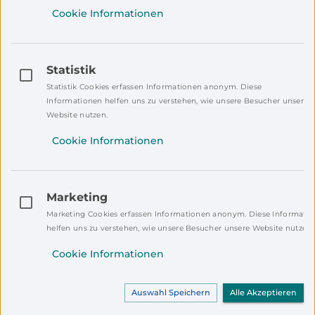
Um zu kommentieren, logge dich bitte ein.
Cookie Informationen
Falls du noch kein Mein NEW Konto hast,
registriere dich bitte!
Statistik
Registrieren
Einloggen
Statistik Cookies erfassen Informationen anonym. Diese
Informationen helfen uns zu verstehen, wie unsere Besucher unsere
Website nutzen.
Cookie Informationen
Marketing
Marketing Cookies erfassen Informationen anonym. Diese Informati
helfen uns zu verstehen, wie unsere Besucher unsere Website nutzen.
Cookie Informationen
Auswahl Speichern
Alle Akzeptieren