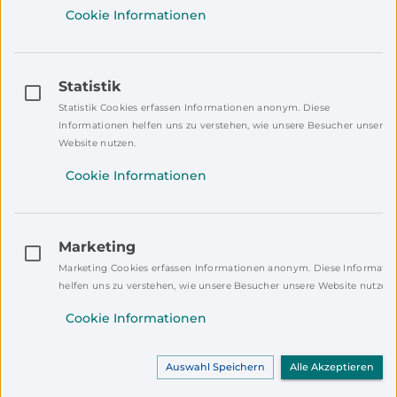
Cookie Informationen
das Landratsamt dafür gerade am Aufbau eines
Bildungs-Netzwerks. Dabei werden
Bildungseinrichtungen, Politik und Wirtschaft
vernetzt, Fördermittel generiert, lokale
Statistik
Forschungseinrichtungen geplant und die
Statistik Cookies erfassen Informationen anonym. Diese
Informationen helfen uns zu verstehen, wie unsere Besucher unsere
Weitergabe von Materialien und Knowhow von
Website nutzen.
MINT-Unternehmen an Schulen in NEW auf
den Weg gebracht.
Cookie Informationen
Kraft sieht das Engagement des Landratsamts
und die vielen Ideen, die in das Netzwerk
Marketing
einfließen, positiv. Gomez-Islinger freut sich
Marketing Cookies erfassen Informationen anonym. Diese Informati
über eine gute Zusammenarbeit mit NEW: „Der
helfen uns zu verstehen, wie unsere Besucher unsere Website nutzen.
große Vorteil an diesem Netzwerk ist, dass uns
Cookie Informationen
nichts übergestülpt wird, sondern die Schulen
die tatsächlich den Prozess aktiv mitgestalten
können.“
Auswahl Speichern
Alle Akzeptieren