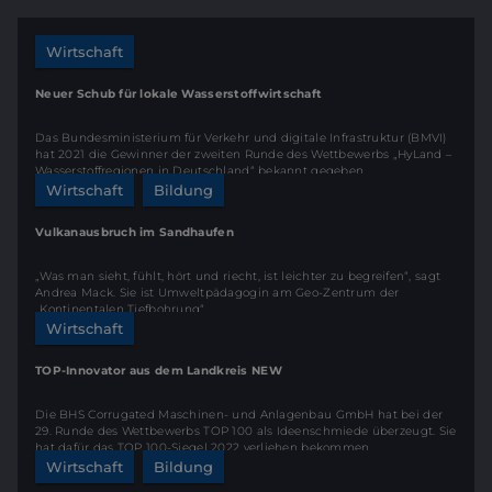
Wirtschaft
Neuer Schub für lokale Wasserstoffwirtschaft
Das Bundesministerium für Verkehr und digitale Infrastruktur (BMVI)
hat 2021 die Gewinner der zweiten Runde des Wettbewerbs „HyLand –
Wasserstoffregionen in Deutschland“ bekannt gegeben.
Wirtschaft
Bildung
Vulkanausbruch im Sandhaufen
„Was man sieht, fühlt, hört und riecht, ist leichter zu begreifen“, sagt
Andrea Mack. Sie ist Umweltpädagogin am Geo-Zentrum der
„Kontinentalen Tiefbohrung“.
Wirtschaft
TOP-Innovator aus dem Landkreis NEW
Die BHS Corrugated Maschinen- und Anlagenbau GmbH hat bei der
29. Runde des Wettbewerbs TOP 100 als Ideenschmiede überzeugt. Sie
hat dafür das TOP 100-Siegel 2022 verliehen bekommen.
Wirtschaft
Bildung