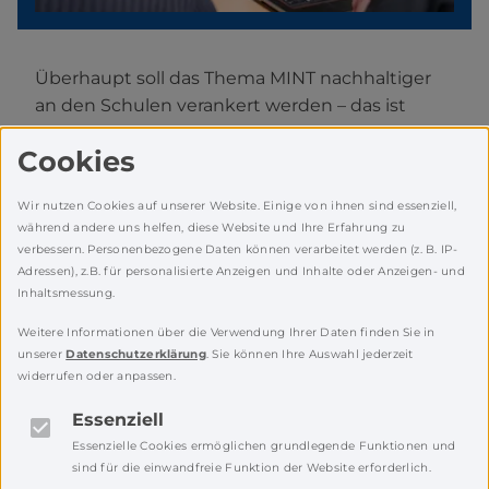
Überhaupt soll das Thema MINT nachhaltiger
an den Schulen verankert werden – das ist
Wunsch der Politik. Das Problem sei nur, dass
Cookies
„dieses praktische MINT im Lehrplan noch
immer nicht so wirklich enthalten ist“ und es
Wir nutzen Cookies auf unserer Website. Einige von ihnen sind essenziell,
oft am Geld und Equipment scheitere, sagt
während andere uns helfen, diese Website und Ihre Erfahrung zu
Kraft.
verbessern. Personenbezogene Daten können verarbeitet werden (z. B. IP-
Adressen), z.B. für personalisierte Anzeigen und Inhalte oder Anzeigen- und
NEW macht was
Inhaltsmessung.
Das Landratsamt Neustadt treibt diese
Weitere Informationen über die Verwendung Ihrer Daten finden Sie in
Förderung stark voran. „Uns liegt das Thema
unserer
Datenschutzerklärung
. Sie können Ihre Auswahl jederzeit
MINT sehr am Herzen“, sagt Landrat Andreas
widerrufen oder anpassen.
Meier. „NEW ist ein Landkreis in dem MINT eine
Essenziell
wichtige Rolle spielt. Deswegen wollen wir im
Essenzielle Cookies ermöglichen grundlegende Funktionen und
Bildungsbereich für die nächsten Jahre einen
sind für die einwandfreie Funktion der Website erforderlich.
Schwerpunkt auf MINT legen.“ Konkret arbeitet