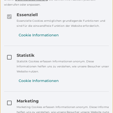
und Neuntklässler. „Es ist viel cooler für die
widerrufen oder anpassen.
Kinder, so etwas von älteren Schulkindern
erklärt zu bekommen als von uns Pädagogen.
Essenziell
Die Jugendlichen wiederum profitieren
Essenzielle Cookies ermöglichen grundlegende Funktionen und
ebenfalls von ihrer Rolle. Sie bekommen so
sind für die einwandfreie Funktion der Website erforderlich.
auch noch einmal einen anderen Blick auf
Cookie Informationen
MINT“, sagt die Lehrerin. Für die MINT-Fächer
begeistern und die Lust am Experimentieren
wecken – darum geht es schließlich.
Statistik
MINT begreiflich machen
Statistik Cookies erfassen Informationen anonym. Diese
Informationen helfen uns zu verstehen, wie unsere Besucher unsere
Der Bioniktag ist dafür eine großartige
Website nutzen.
Gelegenheit. Denn hier können die Kinder
Cookie Informationen
Wissenschaft und Technik ganz praktisch und
hautnah erleben. „Für die Grundschulkinder ist
es wichtig, etwas mit den Händen machen zu
können“, sagt Grundschullehrerin Anja
Marketing
Steinsdörfer. Ihr Kollege Michael Gleixner
Marketing Cookies erfassen Informationen anonym. Diese Informati
helfen uns zu verstehen, wie unsere Besucher unsere Website nutzen.