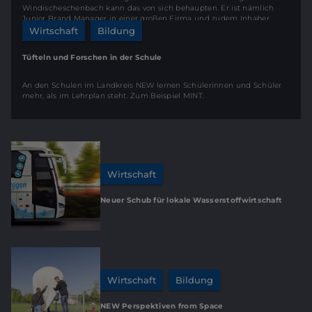
Windischeschenbach kann das von sich behaupten. Er ist nämlich
Junior Brand Manager in einer großen Firma und zudem Inhaber
einer charmanten Werbeagentur.
Wirtschaft
Bildung
Tüfteln und Forschen in der Schule
An den Schulen im Landkreis NEW lernen Schülerinnen und Schüler
mehr, als im Lehrplan steht. Zum Beispiel MINT.
Wirtschaft
Neuer Schub für lokale Wasserstoffwirtschaft
Wirtschaft
Bildung
NEW Perspektiven from Space