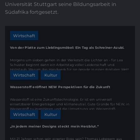
Universität Stuttgart seine Bildungsarbeit in
Südafrika fortgesetzt.
Wirtschaft
Von der Platte zum Lieblingsmöbel: Ein Tag als Schreiner-Azubi.
Morgens um sieben gehen in der Werkstatt die Lichter an - für Lea
Schuster beginnt dann ein Arbeitstag voller Leidenschaft und
Holzstaub. Warum das Handwerk für sie gerade in einer digitalen Welt
die perfekte Zukunft bietet und warum Schreinermeister Peter Beck
Wirtschaft
Kultur
voll auf den Nachwuchs setzt, erfahrt ihr in unserem neuen Einblick
hinter die Kulissen der Schreinerei Beck.
Wasserstoff eröffnet NEW Perspektiven für die Zukunft
Wasserstoff ist eine Zukunftstechnologie. Er ist ein universell
einsetzbarer Energieträger und klimaneutral. Gute Gründe für NEW, in
Wasserstoff zu investieren und die Umsetzung von Wasserstoff-
Projekten im Landkreis zu fördern.
Wirtschaft
Kultur
„In jedem meiner Designs steckt mein Herzblut.“
Mit 21 Jahren schon sein eigener Boss sein? Thomas Lebegern aus