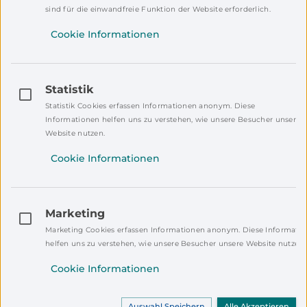
sind für die einwandfreie Funktion der Website erforderlich.
Cookie Informationen
Mehr zum Thema
Statistik
Statistik Cookies erfassen Informationen anonym. Diese
-
Informationen helfen uns zu verstehen, wie unsere Besucher unsere
Finde
Website nutzen.
Ausbildungsratgeber
deinen
Cookie Informationen
"Deine Perspektiven im
Job
Landkreis NEW"
Marketing
Marketing Cookies erfassen Informationen anonym. Diese Informati
helfen uns zu verstehen, wie unsere Besucher unsere Website nutzen.
Noch keine Kommentare
Cookie Informationen
Sei der erste, der diese Geschichte
kommentiert.
Auswahl Speichern
Alle Akzeptieren