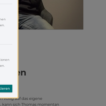
onen
en.
tionen
en.
einen
tieren
 völlig auf das eigene
n, kann sich Thomas momentan