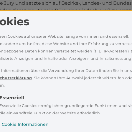
ie Jury und setzte sich auf Bezirks-, Landes- und Bunde
den zieren heute sein Büro, ohne jedoch groß zu prot
okies
zen Cookies auf unserer Website. Einige von ihnen sind essenziell,
 andere uns helfen, diese Website und Ihre Erfahrung zu verbesse
nbezogene Daten können verarbeitet werden (z. B. IP-Adressen), z
lisierte Anzeigen und Inhalte oder Anzeigen- und Inhaltsmessung
er und lässt sich die Zeit nicht
 Informationen über die Verwendung Ihrer Daten finden Sie in uns
 kicken, die Spielvereinigung
chutzerklärung
. Sie können Ihre Auswahl jederzeit widerrufen od
s auch das Training immer
en.
ttelfeld-Spieler als 1.
erkreises Windischeschenbach
Essenziell
liebe die ländliche Umgebung
Essenzielle Cookies ermöglichen grundlegende Funktionen und si
 Auf die Frage, ob es nicht
die einwandfreie Funktion der Website erforderlich.
sweise in Hamburg oder Berlin
ich den Kopf. Wichtig sei eine
Cookie Informationen
die Autobahn. Und natürlich