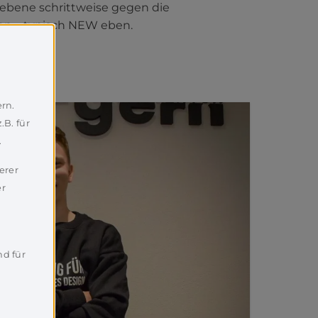
sebene schrittweise gegen die
zen – typisch NEW eben.
rn.
.B. für
.
erer
er
nd für