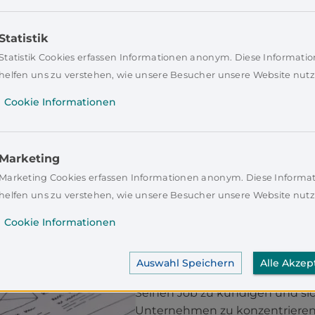
tzutage online ab über
egal, wo ich bin.“
Statistik
Statistik Cookies erfassen Informationen anonym. Diese Informati
helfen uns zu verstehen, wie unsere Besucher unsere Website nutz
Cookie Informationen
Marketing
Marketing Cookies erfassen Informationen anonym. Diese Informa
helfen uns zu verstehen, wie unsere Besucher unsere Website nutz
Warum noch 
Cookie Informationen
Nebenjob?
Auswahl Speichern
Alle Akzep
Seinen Job zu kündigen und sich
Unternehmen zu konzentriere