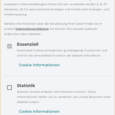
verbessern. Personenbezogene Daten können verarbeitet werden (z. B. IP-
„Schlemmerkino am
Adressen), z.B. für personalisierte Anzeigen und Inhalte oder Anzeigen- und
Schönberg“
18.08.2026
Inhaltsmessung.
Weitere Informationen über die Verwendung Ihrer Daten finden Sie in
unserer
Datenschutzerklärung
. Sie können Ihre Auswahl jederzeit
widerrufen oder anpassen.
140 Jahre Freiwillige
Essenziell
Feuerwehr Neudorf bei
Essenzielle Cookies ermöglichen grundlegende Funktionen und
Georgenberg
29.05.2026
sind für die einwandfreie Funktion der Website erforderlich.
Cookie Informationen
sommerserenaden
Statistik
Programm 2026 Neustadt
Statistik Cookies erfassen Informationen anonym. Diese
a.d. Waldnaab / Freizeit-
Informationen helfen uns zu verstehen, wie unsere Besucher unsere
und
Website nutzen.
Erholungsanlage
18.06.2026
Cookie Informationen