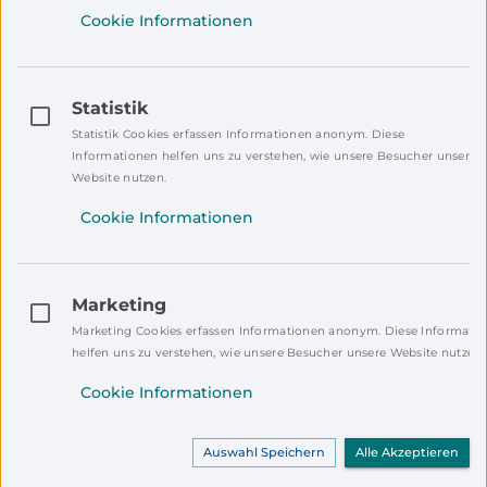
Cookie Informationen
Schönberg“
18.08.2026
Statistik
Statistik Cookies erfassen Informationen anonym. Diese
140 Jahre Freiwillige
Informationen helfen uns zu verstehen, wie unsere Besucher unsere
Feuerwehr Neudorf bei
Website nutzen.
Georgenberg
29.05.2026
Cookie Informationen
Marketing
sommerserenaden
Marketing Cookies erfassen Informationen anonym. Diese Informati
Programm 2026 Neustadt
helfen uns zu verstehen, wie unsere Besucher unsere Website nutzen.
a.d. Waldnaab / Freizeit-
Cookie Informationen
und
Erholungsanlage
18.06.2026
Auswahl Speichern
Alle Akzeptieren