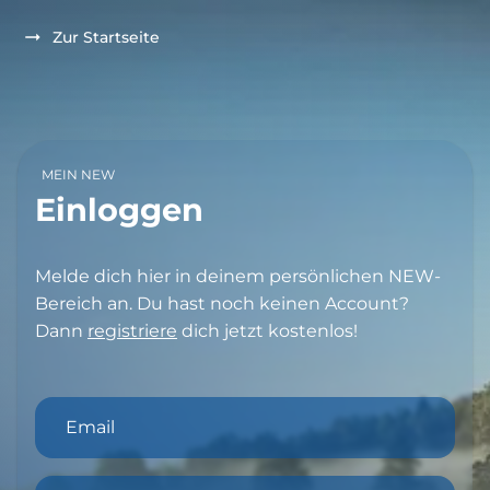
Zur Startseite
MEIN NEW
Einloggen
Melde dich hier in deinem persönlichen NEW-
Bereich an. Du hast noch keinen Account?
Dann
registriere
dich jetzt kostenlos!
Email