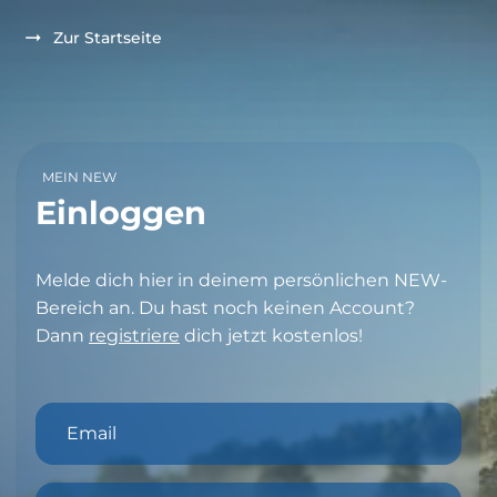
Zur Startseite
MEIN NEW
Einloggen
Melde dich hier in deinem persönlichen NEW-
Bereich an. Du hast noch keinen Account?
Dann
registriere
dich jetzt kostenlos!
Email