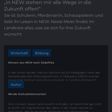
„In NEW stehen mir alle Wege in die
Zukunft offen!“
Sie ist Schülerin, Pferdenärrin, Schauspielerin und
liebt ihr Leben in NEW. Neele Meier findet im
Landkreis alles, was sie sich für ihre Zukunft
wünscht.
Wirtschaft
Bildung
Wissen aus NEW nach Südafrika
In den ersten beiden Februar-Wochen hat ein Pädagogen-Team des
Überbetrieblichen Bildungszentrums in Ostbayern (ÜBZO) und der
Universität Stuttgart seine Bildungsarbeit in Südafrika fortgesetzt.
Kultur
Werde Kulturdolmetscher!
Sich in einem neuen Land zurecht zu finden, ist manchmal gar nicht
so leicht: Um MigrantInnen das Leben in der neuen Heimat zu
erleichtern, gibt es ein neues Ehrenamt: Kulturdolmetscher.