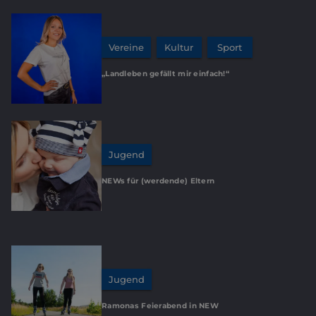
Vereine
Kultur
Sport
„Landleben gefällt mir einfach!“
Jugend
NEWs für (werdende) Eltern
Jugend
Ramonas Feierabend in NEW