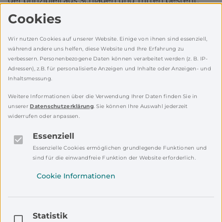
der prinzipiell aus Schlägen und Tritten besteht.
Jonas trainiert selbst im Verein „Get ready to
Cookies
defend“ in Grafenwöhr und unterrichtet als Trainer
Kinder- und Jugendgruppen. Es geht bei dem
Wir nutzen Cookies auf unserer Website. Einige von ihnen sind essenziell,
Sport darum, Handlungsabfolgen zu erlernen, um
während andere uns helfen, diese Website und Ihre Erfahrung zu
verbessern. Personenbezogene Daten können verarbeitet werden (z. B. IP-
brenzlige Momente wie beispielsweise Mobbing
Adressen), z.B. für personalisierte Anzeigen und Inhalte oder Anzeigen- und
oder Angriffe auf dem Schulhof zu deeskalieren
Inhaltsmessung.
und sich eben auch körperlich wehren zu können,
Weitere Informationen über die Verwendung Ihrer Daten finden Sie in
wenn es sein muss.
unserer
Datenschutzerklärung
. Sie können Ihre Auswahl jederzeit
widerrufen oder anpassen.
Essenziell
Essenzielle Cookies ermöglichen grundlegende Funktionen und
sind für die einwandfreie Funktion der Website erforderlich.
Cookie Informationen
Statistik