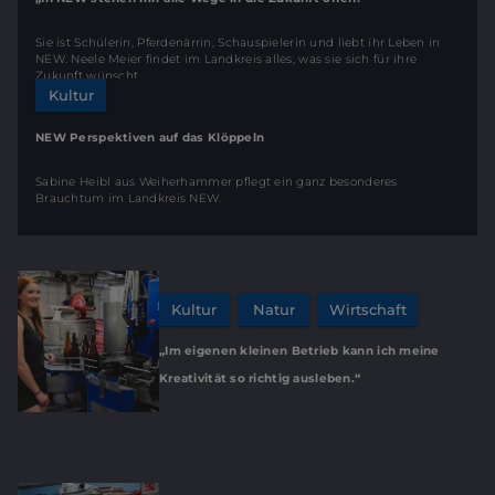
Sie ist Schülerin, Pferdenärrin, Schauspielerin und liebt ihr Leben in
NEW. Neele Meier findet im Landkreis alles, was sie sich für ihre
Zukunft wünscht.
Kultur
NEW Perspektiven auf das Klöppeln
Sabine Heibl aus Weiherhammer pflegt ein ganz besonderes
Brauchtum im Landkreis NEW.
Kultur
Natur
Wirtschaft
„Im eigenen kleinen Betrieb kann ich meine
Kreativität so richtig ausleben.“