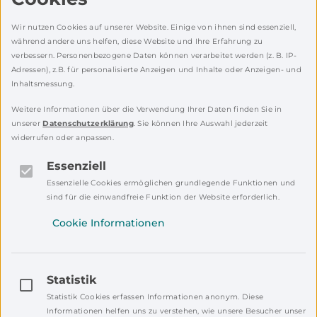
kommentiert.
Wir nutzen Cookies auf unserer Website. Einige von ihnen sind essenziell,
während andere uns helfen, diese Website und Ihre Erfahrung zu
verbessern. Personenbezogene Daten können verarbeitet werden (z. B. IP-
Bitte einloggen!
Adressen), z.B. für personalisierte Anzeigen und Inhalte oder Anzeigen- und
Inhaltsmessung.
Um zu kommentieren, logge dich bitte ein.
Weitere Informationen über die Verwendung Ihrer Daten finden Sie in
Falls du noch kein Mein NEW Konto hast,
unserer
Datenschutzerklärung
. Sie können Ihre Auswahl jederzeit
registriere dich bitte!
widerrufen oder anpassen.
Essenziell
Registrieren
Einloggen
Essenzielle Cookies ermöglichen grundlegende Funktionen und
sind für die einwandfreie Funktion der Website erforderlich.
Cookie Informationen
Statistik
Statistik Cookies erfassen Informationen anonym. Diese
Informationen helfen uns zu verstehen, wie unsere Besucher unsere