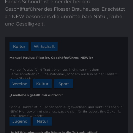
Fabian Schnödt ist einer der beiden
Geschäftsführer des Flosser Brauhauses. Er schätzt
an NEW besonders die unmittelbare Natur, Ruhe
und Geselligkeit.
Kultur
Wirtschaft
Manuel Paulus: Plattler, Geschäftsführer, NEWler
Manuel Paulus führt Traditionen vor. Nicht nur mit dem
Familienbetrieb in Luhe-Wildenau, sondern auch in seiner Freizeit
beim Plattlclub.
Vereine
Kultur
Sport
„Landleben gefällt mir einfach!“
Sophia Danzer ist in Eschenbach aufgewachsen und liebt ihr Leben in
NEW. Hier bekommt sie alles, was sie sich für ihr Leben, ihre Zukunft,
ihre Freizeit wünscht.
Jugend
Natur
„In NEW stehen mir alle Wege in die Zukunft offen!“